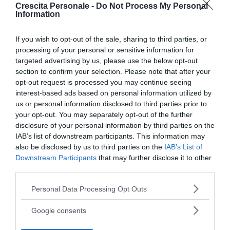
Pensiero magico: cos'è e perché può
Crescita Personale -
Do Not Process My Personal
Information
rivelarsi util...
If you wish to opt-out of the sale, sharing to third parties, or
DISAGIO PSICOLOGICO
processing of your personal or sensitive information for
Ciclotimia, cos'è e come si cura
targeted advertising by us, please use the below opt-out
section to confirm your selection. Please note that after your
opt-out request is processed you may continue seeing
AMORE
Liberarsi dall'ossessione per una
interest-based ads based on personal information utilized by
us or personal information disclosed to third parties prior to
persona
your opt-out. You may separately opt-out of the further
disclosure of your personal information by third parties on the
IAB’s list of downstream participants. This information may
also be disclosed by us to third parties on the
IAB’s List of
Downstream Participants
that may further disclose it to other
I nostri speciali
third parties.
Please note that this website/app uses one or more Google
Personal Data Processing Opt Outs
services and may gather and store information including but
not limited to your visit or usage behaviour. You may click to
Google consents
grant or deny consent to Google and its third-party tags to
use your data for below specified purposes in below Google