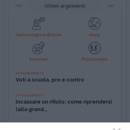
Ultimi argomenti
Terminologia e dintorni
Ansia
Emozioni
Psicoterapie
APPRENDIMENTO
Voti a scuola, pro e contro
ATTEGGIAMENTO
Incassare un rifiuto: come riprendersi
(alla grand...
PSICOLOGIA